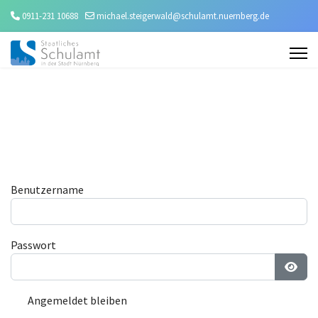
0911-231 10688
michael.steigerwald@schulamt.nuernberg.de
Benutzername
Passwort
Passw
Angemeldet bleiben